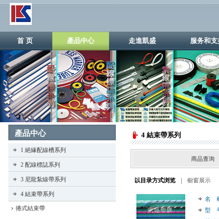
首 页
產品中心
走進凱盛
服务和支
產品中心
4 結束帶系列
1 絕緣配線槽系列
商品查
2 配線標誌系列
3 尼龍紮線帶系列
以目录方式浏览
|
橱窗展示
4 結束帶系列
名 
捲式結束帶
型 