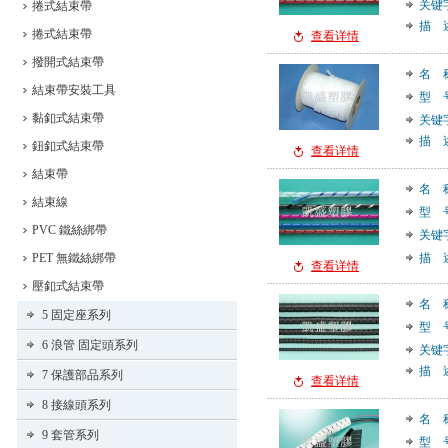
关键
捲式結束帶
描 
捲式結束帶
查看详情
撥開式結束帶
名 
結束帶安裝工具
型 
黏釦式結束帶
关键
描 
鈕釦式結束帶
查看详情
結束帶
名 
結束線
型 
PVC 鐵絲綁帶
关键
PET 無鐵絲綁帶
描 
查看详情
壓釦式結束帶
名 
5 固定座系列
型 
6 浪管 固定頭系列
关键
描 
7 保護部品系列
查看详情
8 接線頭系列
名 
9 套管系列
型 