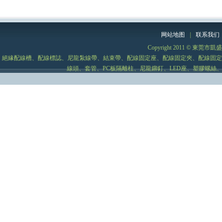
网站地图
|
联系我们
Copyright 2011 © 
絕緣配線槽、配線標誌、尼龍紮線帶、結束帶、配線固定座、配線固定夾、配線固定
線頭、套管、PC板隔離柱、尼龍鉚釘、LED座、塑膠螺絲